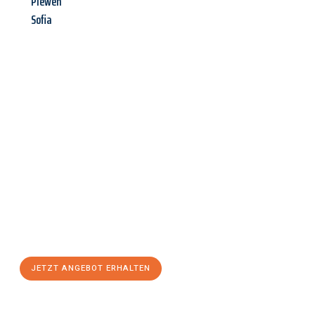
Plewen
Sofia
Jetzt anfragen &
Angebot
mit Best-Preis
erhalten!
Schicken Sie uns jetzt Ihre unverbindliche Anfrage und sichern
Sie sich Ihr
individuelles Umzugsangebot für Ihr Anliegen in
Innsbruck
zum Best-Preis! Nutzen Sie die Gelegenheit für einen
stressfreien Umzug
mit maximalem Komfort:
JETZT ANGEBOT ERHALTEN