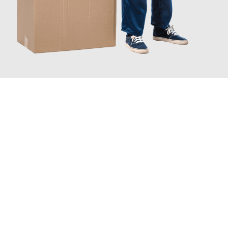
JETZT ANFRAGEN
Erleben Sie mit Umzugsmeister Gerste Innsbruck, wie
einfach
und stressfrei Ihr Umzug Innsbruck Schumen
sein kann. Unser
Expertenteam steht bereit, um Ihnen einen reibungslosen
Übergang in Ihr neues Zuhause zu garantieren.