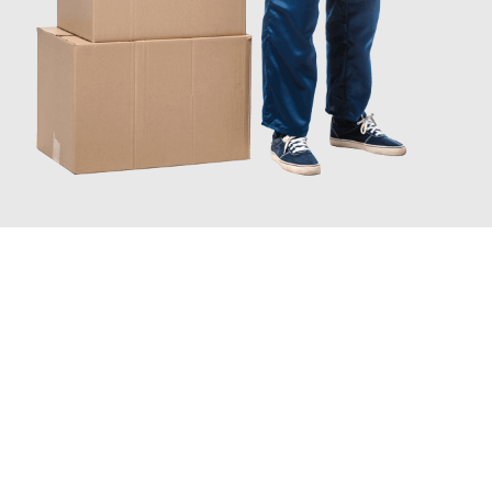
JETZT ANFRAGEN
Erleben Sie mit Umzugsmeister Gerste Innsbruck, wie
einfach und stressfrei Ihr Umzug in Innsbruck
sein kann.
Unser Expertenteam steht bereit, um Ihnen einen