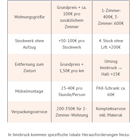
Grundpreis + ca.
1-Zimmer:
100€ pro
Wohnungsgröße
400€, 3-
zusätzlichem
Zimmer: 600€
Zimmer
Stockwerk ohne
+50-100€ pro
4. Stock ohne
Aufzug
Stockwerk
Lift: +200€
Umzug
Entfernung zum
Grundpreis +
Innsbruck →
Zielort
1,50€ pro km
Hall: +15€
25-40€ pro
PAX-Schrank: ca.
Möbelmontage
Stunde/Person
60€
200-350€ für 2-
Komplettservice
Verpackungsservice
Zimmer-Wohnung
inkl. Material
In Innsbruck kommen spezifische lokale Herausforderungen hinzu: