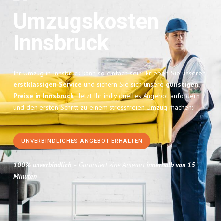
Umzugskosten
Innsbruck
Ihr Umzug in Innsbruck kann so einfach sein! Erleben Sie unseren
erstklassigen Service
und sichern Sie sich unsere
günstigen
Preise in Innsbruck
. Jetzt Ihr individuelles Angebot anfordern
und den ersten Schritt zu einem stressfreien Umzug machen:
UNVERBINDLICHES ANGEBOT ERHALTEN
100% unverbindlich
– Garantiert eine Antwort
innerhalb von 15
Minuten
.