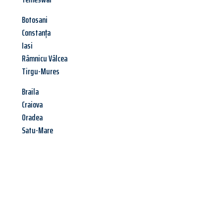
Botosani
Constanța
Iasi
Râmnicu Vâlcea
Tirgu-Mures
Braila
Craiova
Oradea
Satu-Mare
Jetzt anfragen &
Angebot