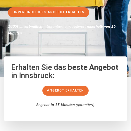
UNVERBINDLICHES ANGEBOT ERHALTEN
100% unverbindlich
– Garantiert eine Antwort
innerhalb von 15
Minuten
.
Erhalten Sie das
beste Angebot
in Innsbruck:
ANGEBOT ERHALTEN
Angebot
in 15 Minuten
(garantiert).