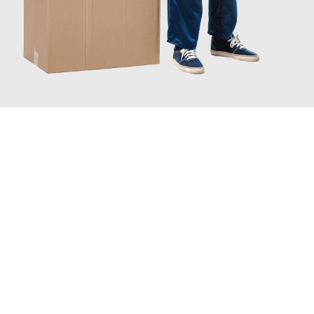
JETZT ANFRAGEN
Erleben Sie mit Umzugsmeister Gerste Innsbruck, wie
einfach
und stressfrei Ihr Umzug Innsbruck Rumänien
sein kann. Unser
Expertenteam steht bereit, um Ihnen einen reibungslosen
Übergang in Ihr neues Zuhause zu garantieren.