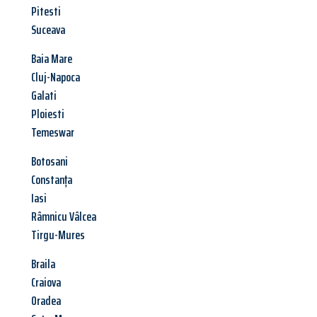
Pitesti
Suceava
Baia Mare
Cluj-Napoca
Galati
Ploiesti
Temeswar
Botosani
Constanța
Iasi
Râmnicu Vâlcea
Tirgu-Mures
Braila
Craiova
Oradea