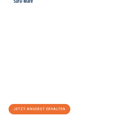
Satu-Mare
Jetzt anfragen &
Angebot
mit Best-Preis
erhalten!
Schicken Sie uns jetzt Ihre unverbindliche Anfrage und sichern
Sie sich Ihr
individuelles Umzugsangebot für Ihr Anliegen in
Innsbruck
zum Best-Preis! Nutzen Sie die Gelegenheit für einen
stressfreien Umzug
mit maximalem Komfort:
JETZT ANGEBOT ERHALTEN