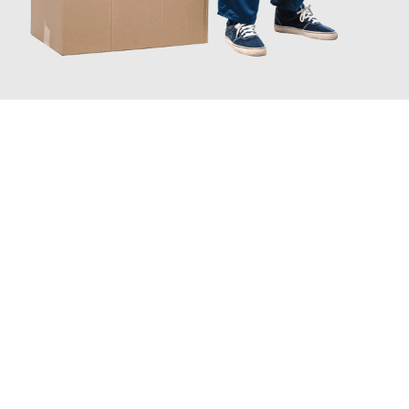
JETZT ANFRAGEN
Erleben Sie mit Umzugsmeister Gerste Innsbruck, wie
einfach
und stressfrei Ihr Umzug Innsbruck Focsani
sein kann. Unser
Expertenteam steht bereit, um Ihnen einen reibungslosen
Übergang in Ihr neues Zuhause zu garantieren.
Jetzt
unverbindliches Angebot
erhalten &
100€ sparen: