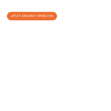
stressfreien Umzug
mit maximalem Komfort:
JETZT ANGEBOT ERHALTEN