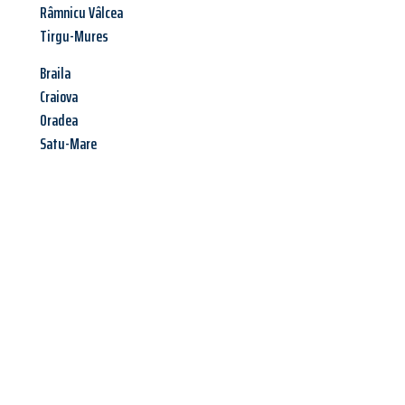
Râmnicu Vâlcea
Tirgu-Mures
Braila
Craiova
Oradea
Satu-Mare
Jetzt anfragen &
Angebot
mit Best-Preis
erhalten!
Schicken Sie uns jetzt Ihre unverbindliche Anfrage und sichern
Sie sich Ihr
individuelles Umzugsangebot für Ihr Anliegen in
Innsbruck
zum Best-Preis! Nutzen Sie die Gelegenheit für einen