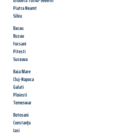
Drobeta Turnu-Severin
Piatra Neamt
Sibiu
Bacau
Buzau
Focsani
Pitesti
Suceava
Baia Mare
Cluj-Napoca
Galati
Ploiesti
Temeswar
Botosani
Constanța
Iasi