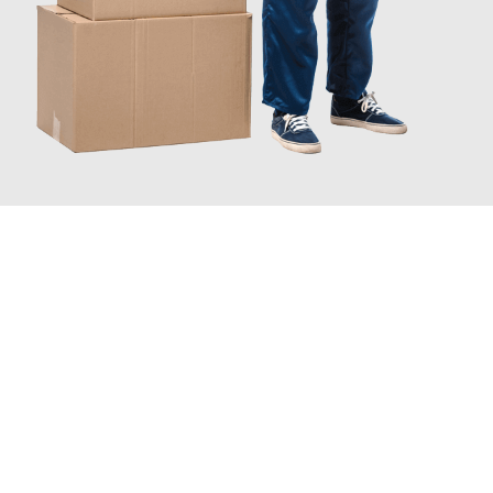
JETZT ANFRAGEN
Erleben Sie mit Umzugsmeister Gerste Innsbruck, wie
einfach
und stressfrei Ihr Umzug Innsbruck Satu-Mare
sein kann.
Unser Expertenteam steht bereit, um Ihnen einen reibungslosen
Übergang in Ihr neues Zuhause zu garantieren.