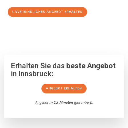
UNVERBINDLICHES ANGEBOT ERHALTEN
100% unverbindlich
– Garantiert eine Antwort
innerhalb von 15
Minuten
.
Erhalten Sie das
beste Angebot
in Innsbruck:
ANGEBOT ERHALTEN
Angebot
in 15 Minuten
(garantiert).