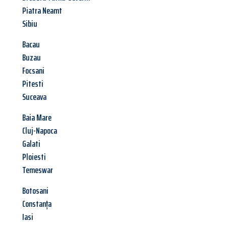
Piatra Neamt
Sibiu
Bacau
Buzau
Focsani
Pitesti
Suceava
Baia Mare
Cluj-Napoca
Galati
Ploiesti
Temeswar
Botosani
Constanța
Iasi