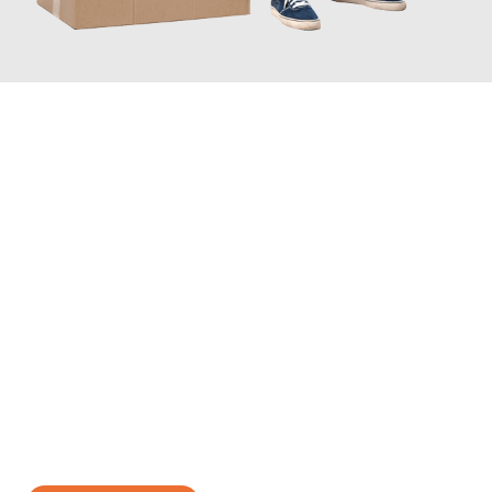
JETZT ANFRAGEN
Erleben Sie mit Umzugsmeister Gerste Innsbruck, wie
einfach
und stressfrei Ihr Umzug Innsbruck Buzau
sein kann. Unser
Expertenteam steht bereit, um Ihnen einen reibungslosen
Übergang in Ihr neues Zuhause zu garantieren.
Jetzt
unverbindliches Angebot
erhalten &
100€ sparen: