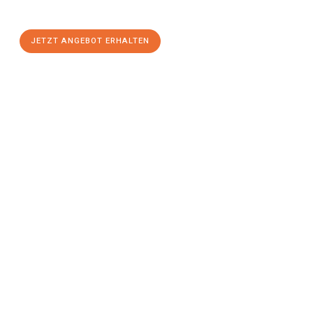
stressfreien Umzug
mit maximalem Komfort:
JETZT ANGEBOT ERHALTEN