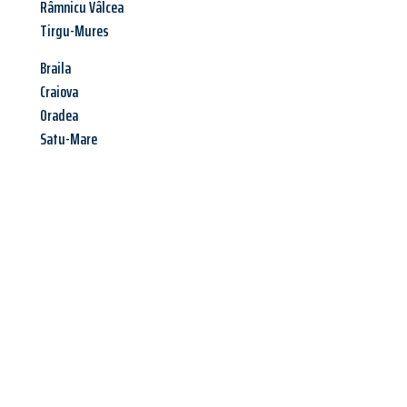
Râmnicu Vâlcea
Tirgu-Mures
Braila
Craiova
Oradea
Satu-Mare
Jetzt anfragen &
Angebot
mit Best-Preis
erhalten!
Schicken Sie uns jetzt Ihre unverbindliche Anfrage und sichern
Sie sich Ihr
individuelles Umzugsangebot für Ihr Anliegen in
Innsbruck
zum Best-Preis! Nutzen Sie die Gelegenheit für einen