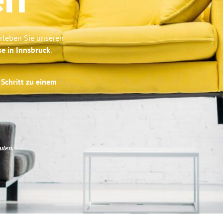
en
rleben Sie unseren
se in Innsbruck
.
 Schritt zu einem
uten
.