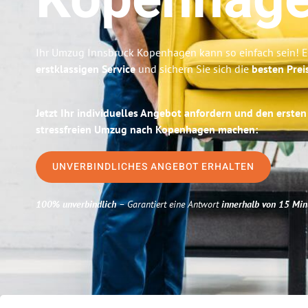
Kopenhag
Ihr Umzug Innsbruck Kopenhagen kann so einfach sein! E
erstklassigen Service
und sichern Sie sich die
besten Prei
Jetzt Ihr individuelles Angebot anfordern und den ersten
stressfreien Umzug nach Kopenhagen machen:
UNVERBINDLICHES ANGEBOT ERHALTEN
100% unverbindlich
– Garantiert eine Antwort
innerhalb von 15 Min