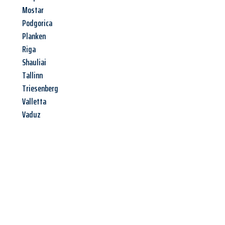
Mostar
Podgorica
Planken
Riga
Shauliai
Tallinn
Triesenberg
Valletta
Vaduz
Jetzt anfragen &
Angebot
mit Best-Preis
erhalten!