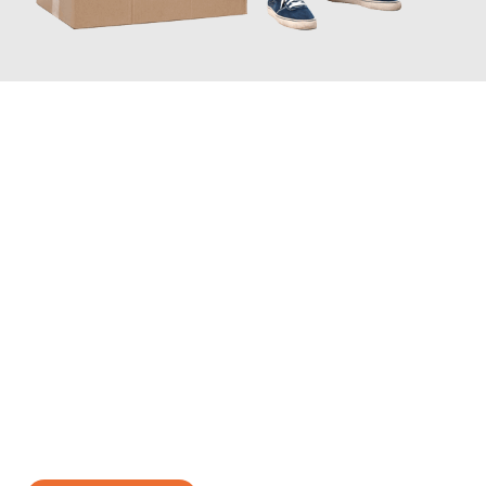
JETZT ANFRAGEN
Erleben Sie mit Umzugsmeister Gerste Innsbruck, wie
einfach
und stressfrei Ihr Umzug Innsbruck Doboj
sein kann. Unser
Expertenteam steht bereit, um Ihnen einen reibungslosen
Übergang in Ihr neues Zuhause zu garantieren.
Jetzt
unverbindliches Angebot
erhalten &
100€ sparen: