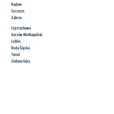
Radom
Szczecin
Zabrze
Częstochowa
Gorzów Wielkopolski
Lublin
Ruda Śląska
Toruń
Zielona Góra
Jetzt anfragen &
Angebot
mit Best-Preis
erhalten!