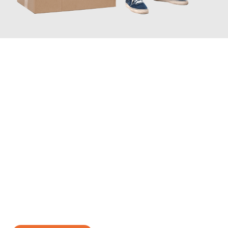
JETZT ANFRAGEN
Erleben Sie mit Umzugsmeister Gerste Innsbruck, wie
einfach
und stressfrei Ihr Umzug Innsbruck Elbląg
sein kann. Unser
Expertenteam steht bereit, um Ihnen einen reibungslosen
Übergang in Ihr neues Zuhause zu garantieren.
Jetzt
unverbindliches Angebot
erhalten &
100€ sparen: