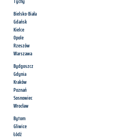
Tychy
Bielsko-Biała
Gdańsk
Kielce
Opole
Rzeszów
Warszawa
Bydgoszcz
Gdynia
Kraków
Poznań
Sosnowiec
Wrocław
Bytom
Gliwice
Łódź