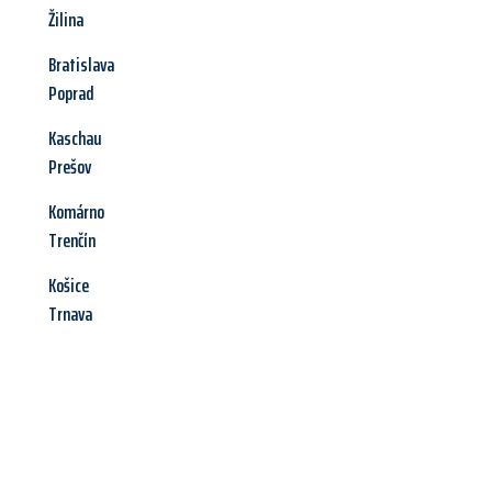
Žilina
Bratislava
Poprad
Kaschau
Prešov
Komárno
Trenčín
Košice
Trnava
Jetzt anfragen &
Angebot