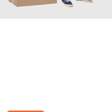
JETZT ANFRAGEN
Erleben Sie mit Umzugsmeister Gerste Innsbruck, wie
einfach
und stressfrei Ihr Umzug Innsbruck Prešov
sein kann. Unser
Expertenteam steht bereit, um Ihnen einen reibungslosen
Übergang in Ihr neues Zuhause zu garantieren.
Jetzt
unverbindliches Angebot
erhalten &
100€ sparen: