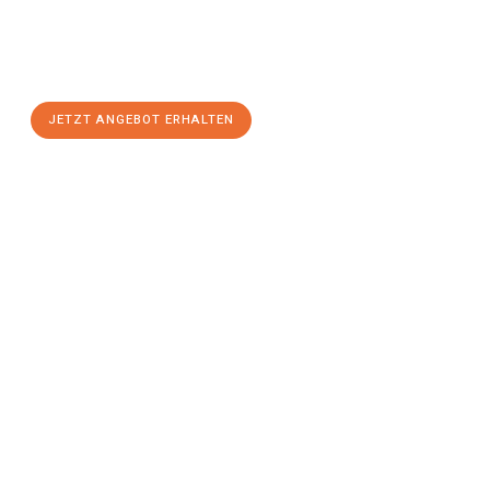
Sie sich Ihr
individuelles Umzugsangebot für Ihr Anliegen in
Innsbruck
zum Best-Preis! Nutzen Sie die Gelegenheit für einen
stressfreien Umzug
mit maximalem Komfort:
JETZT ANGEBOT ERHALTEN