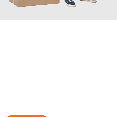
JETZT ANFRAGEN
Erleben Sie mit Umzugsmeister Gerste Innsbruck, wie
einfach
und stressfrei Ihr Umzug Innsbruck Olmütz
sein kann. Unser
Expertenteam steht bereit, um Ihnen einen reibungslosen
Übergang in Ihr neues Zuhause zu garantieren.
Jetzt
unverbindliches Angebot
erhalten &
100€ sparen: