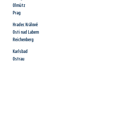
Olmütz
Prag
Hradec Králové
Osti nad Labem
Reichenberg
Karlsbad
Ostrau
Jetzt anfragen &
Angebot
mit Best-Preis
erhalten!
Schicken Sie uns jetzt Ihre unverbindliche Anfrage und sichern