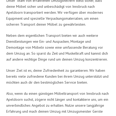
Unser Team von erfahrenen Umzugshelfern stellt sicher, dass
deine Möbel sicher und unbeschädigt von Innsbruck nach
Apeldoorn transportiert werden. Wir verfügen über modernes
Equipment und spezielle Verpackungsmaterialien, um einen
sicheren Transport deiner Möbel zu gewährleisten.
Neben dem eigentlichen Transport bieten wir auch weitere
Dienstleistungen wie Ein- und Auspacken, Montage und
Demontage von Möbeln sowie eine umfassende Beratung vor
dem Umzug an. So sparst du Zeit und Muskelkraft und kannst dich
auf andere wichtige Dinge rund um deinen Umzug konzentrieren.
Unser Ziel ist es, deine Zufriedenheit zu garantieren. Wir haben
bereits viele zufriedene Kunden bei ihrem Umzug unterstützt und
möchten auch dir den bestmöglichen Service bieten.
Also, wenn du einen günstigen Möbeltransport von Innsbruck nach
Apeldoorn suchst, zögere nicht länger und kontaktiere uns, um ein
unverbindliches Angebot zu erhalten. Nutze unsere langjährige
Erfahrung und mach deinen Umzug mit Umzugsmeister Gerste