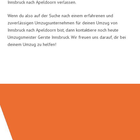
Innsbruck nach Apeldoorn verlassen.
Wenn du also auf der Suche nach einem erfahrenen und
zuverlässigen Umzugsunternehmen für deinen Umzug von
Innsbruck nach Apeldoorn bist, dann kontaktiere noch heute
Umzugsmeister Gerste Innsbruck. Wir freuen uns darauf, dir bei
deinem Umzug zu helfen!
Umzugsmeister Gerste in Zahlen: