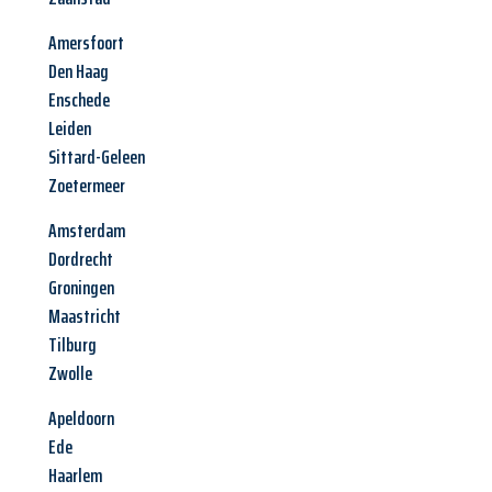
Amersfoort
Den Haag
Enschede
Leiden
Sittard-Geleen
Zoetermeer
Amsterdam
Dordrecht
Groningen
Maastricht
Tilburg
Zwolle
Apeldoorn
Ede
Haarlem