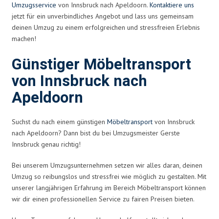
Umzugsservice
von Innsbruck nach Apeldoorn.
Kontaktiere uns
jetzt für ein unverbindliches Angebot und lass uns gemeinsam
deinen Umzug zu einem erfolgreichen und stressfreien Erlebnis
machen!
Günstiger Möbeltransport
von Innsbruck nach
Apeldoorn
Suchst du nach einem günstigen
Möbeltransport
von Innsbruck
nach Apeldoorn? Dann bist du bei Umzugsmeister Gerste
Innsbruck genau richtig!
Bei unserem Umzugsunternehmen setzen wir alles daran, deinen
Umzug so reibungslos und stressfrei wie möglich zu gestalten. Mit
unserer langjährigen Erfahrung im Bereich Möbeltransport können
wir dir einen professionellen Service zu fairen Preisen bieten.