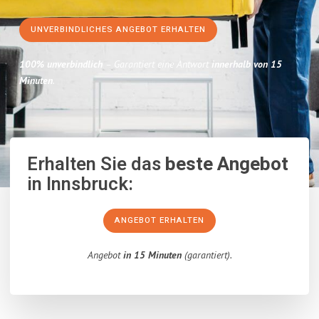
UNVERBINDLICHES ANGEBOT ERHALTEN
100% unverbindlich
– Garantiert eine Antwort
innerhalb von 15
Minuten
.
Erhalten Sie das
beste Angebot
in Innsbruck:
ANGEBOT ERHALTEN
Angebot
in 15 Minuten
(garantiert).