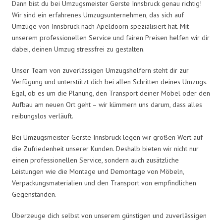
Dann bist du bei Umzugsmeister Gerste Innsbruck genau richtig!
Wir sind ein erfahrenes Umzugsunternehmen, das sich auf
Umzüge von Innsbruck nach Apeldoorn spezialisiert hat. Mit
unserem professionellen Service und fairen Preisen helfen wir dir
dabei, deinen Umzug stressfrei zu gestalten.
Unser Team von zuverlässigen Umzugshelfern steht dir zur
Verfügung und unterstützt dich bei allen Schritten deines Umzugs.
Egal, ob es um die Planung, den Transport deiner Möbel oder den
Aufbau am neuen Ort geht – wir kümmern uns darum, dass alles
reibungslos verläuft.
Bei Umzugsmeister Gerste Innsbruck legen wir großen Wert auf
die Zufriedenheit unserer Kunden. Deshalb bieten wir nicht nur
einen professionellen Service, sondern auch zusätzliche
Leistungen wie die Montage und Demontage von Möbeln,
Verpackungsmaterialien und den Transport von empfindlichen
Gegenständen.
Überzeuge dich selbst von unserem günstigen und zuverlässigen