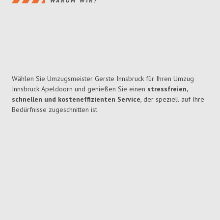
WARUM WIR?
Wählen Sie Umzugsmeister Gerste Innsbruck für Ihren Umzug
Innsbruck Apeldoorn und genießen Sie einen
stressfreien,
schnellen und kosteneffizienten Service
, der speziell auf Ihre
Bedürfnisse zugeschnitten ist.