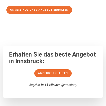
UNVERBINDLICHES ANGEBOT ERHALTEN
100% unverbindlich
– Garantiert eine Antwort
innerhalb von 15
Minuten
.
Erhalten Sie das
beste Angebot
in Innsbruck:
ANGEBOT ERHALTEN
Angebot
in 15 Minuten
(garantiert).