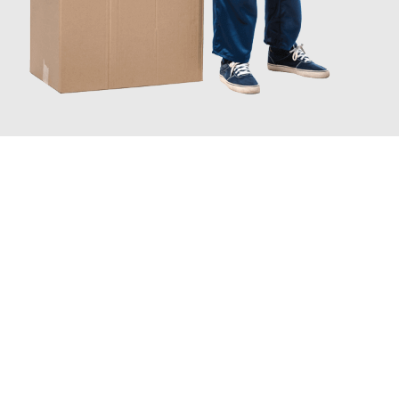
JETZT ANFRAGEN
Erleben Sie mit Umzugsmeister Gerste Innsbruck, wie
einfach
und stressfrei Ihr Umzug Innsbruck Zaanstad
sein kann. Unser
Expertenteam steht bereit, um Ihnen einen reibungslosen
Übergang in Ihr neues Zuhause zu garantieren.