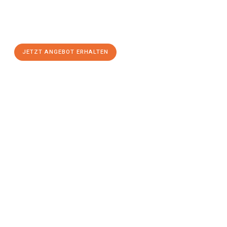
Sie sich Ihr
individuelles Umzugsangebot für Ihr Anliegen in
Innsbruck
zum Best-Preis! Nutzen Sie die Gelegenheit für einen
stressfreien Umzug
mit maximalem Komfort:
JETZT ANGEBOT ERHALTEN