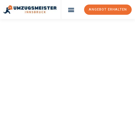
ANGEBOT ERHALTEN
Umzugsunternehmen Innsbruck
Umzugsservice Innsbruck
UMZUGSMEISTER
GERSTE
Umzug Innsbruck
Zaanstad
Ihr Umzug Innsbruck Zaanstad kann so einfach sein! Erleben Sie
unseren
erstklassigen Service
und sichern Sie sich die
besten
Preise in Innsbruck
.
Jetzt Ihr individuelles Angebot anfordern und den ersten
Schritt zu einem stressfreien Umzug nach Zaanstad
machen: