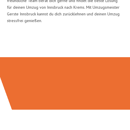
freundliche Team berät dich gerne und findet die beste Lösung
für deinen Umzug von Innsbruck nach Krems. Mit Umzugsmeister
Gerste Innsbruck kannst du dich zurücklehnen und deinen Umzug
stressfrei genießen.
Umzugsmeister Gerste in Zahlen: