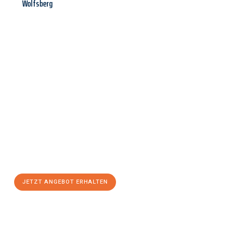
Wolfsberg
Jetzt anfragen &
Angebot
mit Best-Preis
erhalten!
Schicken Sie uns jetzt Ihre unverbindliche Anfrage und sichern
Sie sich Ihr
individuelles Umzugsangebot für Ihr Anliegen in
Innsbruck
zum Best-Preis! Nutzen Sie die Gelegenheit für einen
stressfreien Umzug
mit maximalem Komfort:
JETZT ANGEBOT ERHALTEN