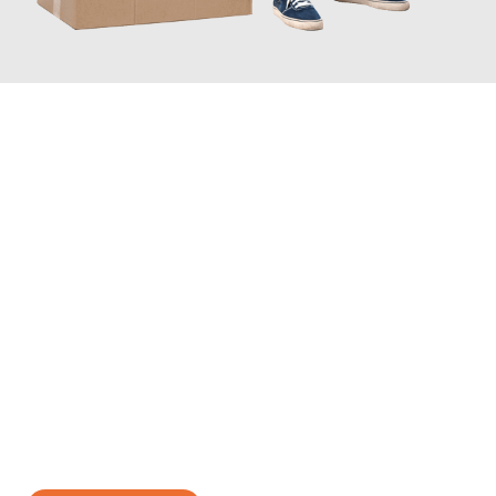
JETZT ANFRAGEN
Erleben Sie mit Umzugsmeister Gerste Innsbruck, wie
einfach
und stressfrei Ihr Umzug Innsbruck Krems
sein kann. Unser
Expertenteam steht bereit, um Ihnen einen reibungslosen
Übergang in Ihr neues Zuhause zu garantieren.
Jetzt
unverbindliches Angebot
erhalten &
100€ sparen: