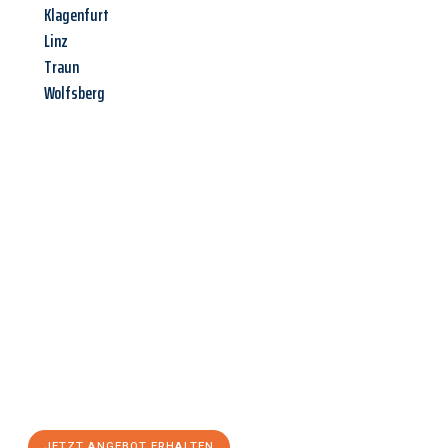
Klagenfurt
Linz
Traun
Wolfsberg
Jetzt anfragen &
Angebot
mit Best-Preis
erhalten!
Schicken Sie uns jetzt Ihre unverbindliche Anfrage und sichern
Sie sich Ihr
individuelles Umzugsangebot für Ihr Anliegen in
Innsbruck
zum Best-Preis! Nutzen Sie die Gelegenheit für einen
stressfreien Umzug
mit maximalem Komfort:
JETZT ANGEBOT ERHALTEN