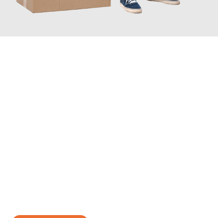
JETZT ANFRAGEN
Erleben Sie mit Umzugsmeister Gerste Innsbruck, wie
einfach
und stressfrei Ihr Umzug Innsbruck Steyr
sein kann. Unser
Expertenteam steht bereit, um Ihnen einen reibungslosen
Übergang in Ihr neues Zuhause zu garantieren.
Jetzt
unverbindliches Angebot
erhalten &
100€ sparen: