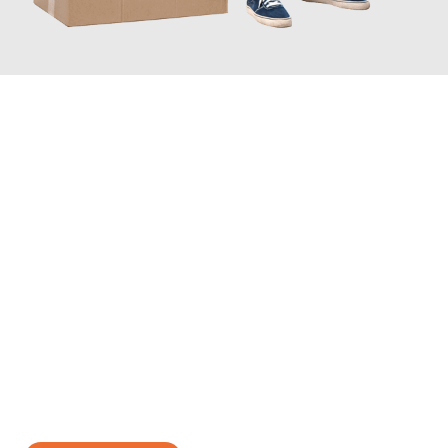
JETZT ANFRAGEN
Erleben Sie mit Umzugsmeister Gerste Innsbruck, wie
einfach
und stressfrei Ihr Umzug Innsbruck Malmö
sein kann. Unser
Expertenteam steht bereit, um Ihnen einen reibungslosen
Übergang in Ihr neues Zuhause zu garantieren.
Jetzt
unverbindliches Angebot
erhalten &
100€ sparen: