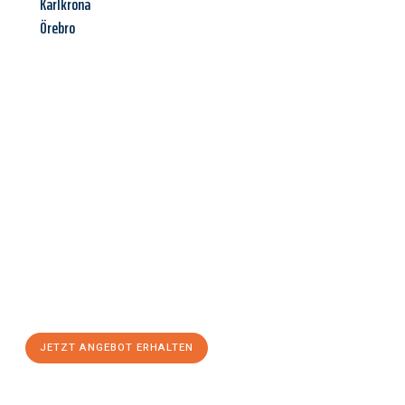
Karlkrona
Örebro
Jetzt anfragen &
Angebot
mit Best-Preis
erhalten!
Schicken Sie uns jetzt Ihre unverbindliche Anfrage und sichern
Sie sich Ihr
individuelles Umzugsangebot für Ihr Anliegen in
Innsbruck
zum Best-Preis! Nutzen Sie die Gelegenheit für einen
stressfreien Umzug
mit maximalem Komfort:
JETZT ANGEBOT ERHALTEN