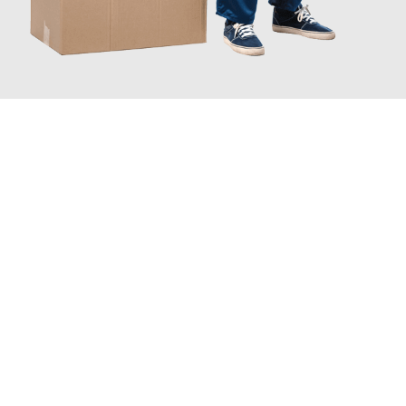
JETZT ANFRAGEN
Erleben Sie mit Umzugsmeister Gerste Innsbruck, wie
einfach
und stressfrei Ihr Umzug Innsbruck Uppsala
sein kann. Unser
Expertenteam steht bereit, um Ihnen einen reibungslosen
Übergang in Ihr neues Zuhause zu garantieren.
Jetzt
unverbindliches Angebot
erhalten &
100€ sparen: