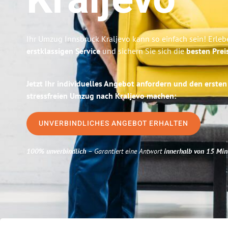
Kraljevo
Ihr Umzug Innsbruck Kraljevo kann so einfach sein! Erleb
erstklassigen Service
und sichern Sie sich die
besten Prei
Jetzt Ihr individuelles Angebot anfordern und den ersten
stressfreien Umzug nach Kraljevo machen:
UNVERBINDLICHES ANGEBOT ERHALTEN
100% unverbindlich
– Garantiert eine Antwort
innerhalb von 15 Min