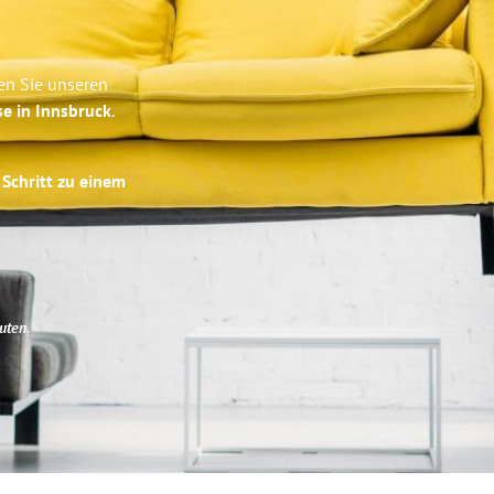
en Sie unseren
se in Innsbruck
.
 Schritt zu einem
uten
.