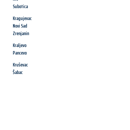
Subotica
Kragujevac
Novi Sad
Zrenjanin
Kraljevo
Pancevo
Kruševac
Šabac
Jetzt anfragen &
Angebot
mit Best-Preis
erhalten!