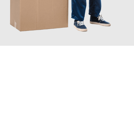
JETZT ANFRAGEN
Erleben Sie mit Umzugsmeister Gerste Innsbruck, wie
einfach
und stressfrei Ihr Umzug Innsbruck Leskovac
sein kann. Unser
Expertenteam steht bereit, um Ihnen einen reibungslosen
Übergang in Ihr neues Zuhause zu garantieren.