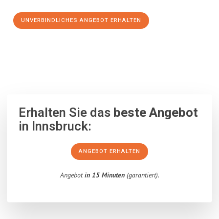
UNVERBINDLICHES ANGEBOT ERHALTEN
100% unverbindlich
– Garantiert eine Antwort
innerhalb von 15
Minuten
.
Erhalten Sie das
beste Angebot
in Innsbruck:
ANGEBOT ERHALTEN
Angebot
in 15 Minuten
(garantiert).