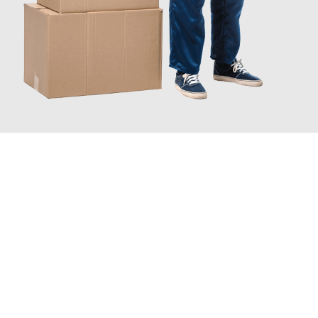
JETZT ANFRAGEN
Erleben Sie mit Umzugsmeister Gerste Innsbruck, wie
einfach
und stressfrei Ihr Umzug Innsbruck Ajdovščina
sein kann. Unser
Expertenteam steht bereit, um Ihnen einen reibungslosen
Übergang in Ihr neues Zuhause zu garantieren.