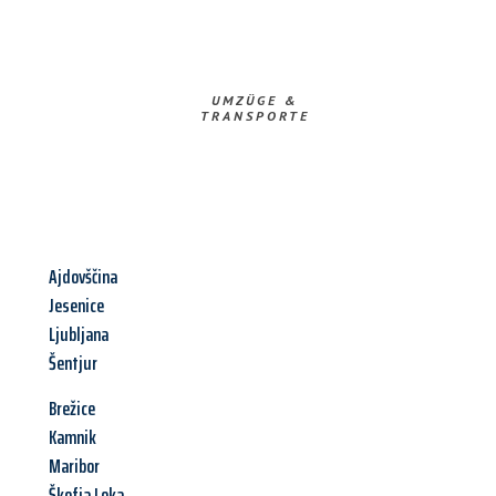
UMZÜGE &
TRANSPORTE
Ajdovščina
Jesenice
Ljubljana
Šentjur
Brežice
Kamnik
Maribor
Škofja Loka