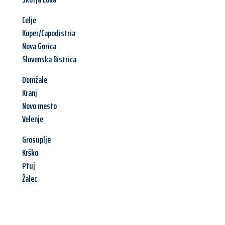
Celje
Koper/Capodistria
Nova Gorica
Slovenska Bistrica
Domžale
Kranj
Novo mesto
Velenje
Grosuplje
Krško
Ptuj
Žalec