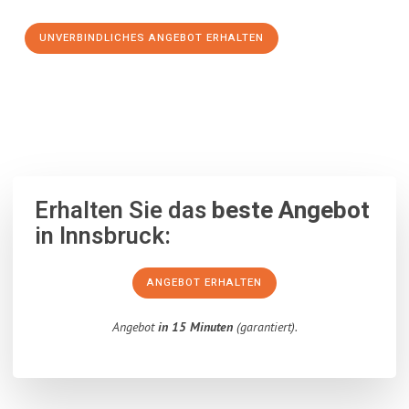
UNVERBINDLICHES ANGEBOT ERHALTEN
100% unverbindlich
– Garantiert eine Antwort
innerhalb von 15
Minuten
.
Erhalten Sie das
beste Angebot
in Innsbruck:
ANGEBOT ERHALTEN
Angebot
in 15 Minuten
(garantiert).