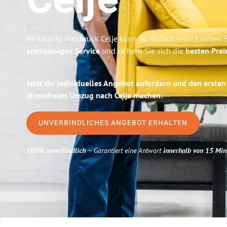
Celje
Ihr Umzug Innsbruck Celje kann so einfach sein! Erleben 
erstklassigen Service
und sichern Sie sich die
besten Prei
Jetzt Ihr individuelles Angebot anfordern und den ersten
stressfreien Umzug nach Celje machen:
UNVERBINDLICHES ANGEBOT ERHALTEN
100% unverbindlich
– Garantiert eine Antwort
innerhalb von 15 Min