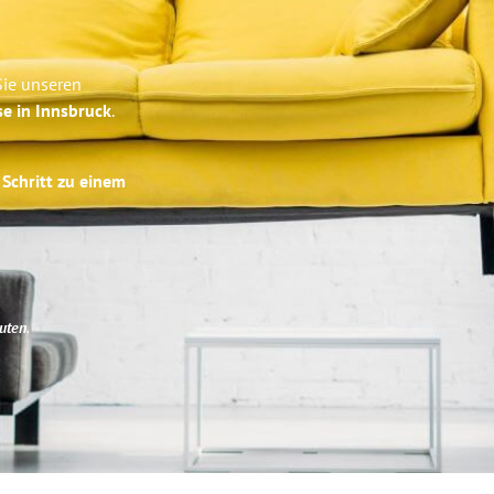
Sie unseren
se in Innsbruck
.
 Schritt zu einem
uten
.