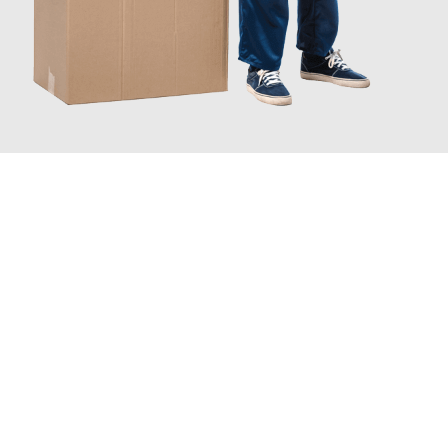
JETZT ANFRAGEN
Erleben Sie mit Umzugsmeister Gerste Innsbruck, wie
einfach
und stressfrei Ihr Umzug Innsbruck Grosuplje
sein kann. Unser
Expertenteam steht bereit, um Ihnen einen reibungslosen
Übergang in Ihr neues Zuhause zu garantieren.