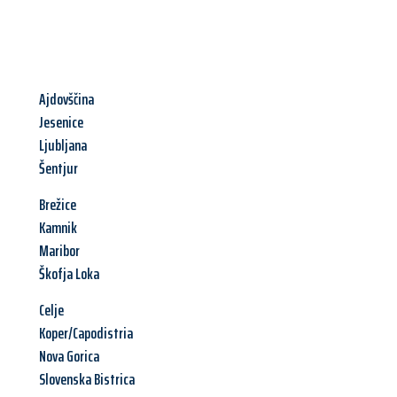
Ajdovščina
Jesenice
Ljubljana
Šentjur
Brežice
Kamnik
Maribor
Škofja Loka
Celje
Koper/Capodistria
Nova Gorica
Slovenska Bistrica