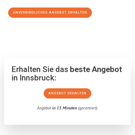
UNVERBINDLICHES ANGEBOT ERHALTEN
100% unverbindlich
– Garantiert eine Antwort
innerhalb von 15
Minuten
.
Erhalten Sie das
beste Angebot
in Innsbruck:
ANGEBOT ERHALTEN
Angebot
in 15 Minuten
(garantiert).