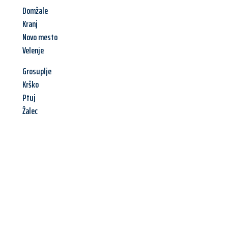
Domžale
Kranj
Novo mesto
Velenje
Grosuplje
Krško
Ptuj
Žalec
Jetzt anfragen &
Angebot
mit Best-Preis
erhalten!