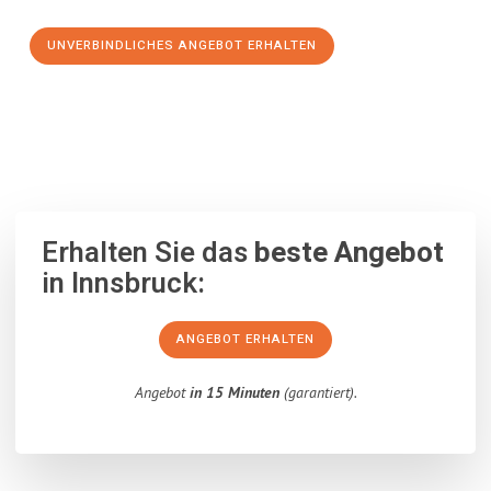
UNVERBINDLICHES ANGEBOT ERHALTEN
100% unverbindlich
– Garantiert eine Antwort
innerhalb von 15
Minuten
.
Erhalten Sie das
beste Angebot
in Innsbruck:
ANGEBOT ERHALTEN
Angebot
in 15 Minuten
(garantiert).