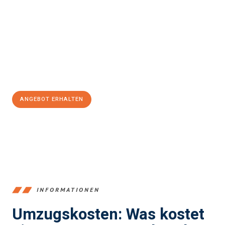
und stressfrei Ihr Umzug Innsbruck Aix-en-Provence
sein kann.
Unser Expertenteam steht bereit, um Ihnen einen reibungslosen
Übergang in Ihr neues Zuhause zu garantieren.
Jetzt
unverbindliches Angebot
erhalten &
100€ sparen:
ANGEBOT ERHALTEN
+43512387039
INFORMATIONEN
Umzugskosten: Was kostet