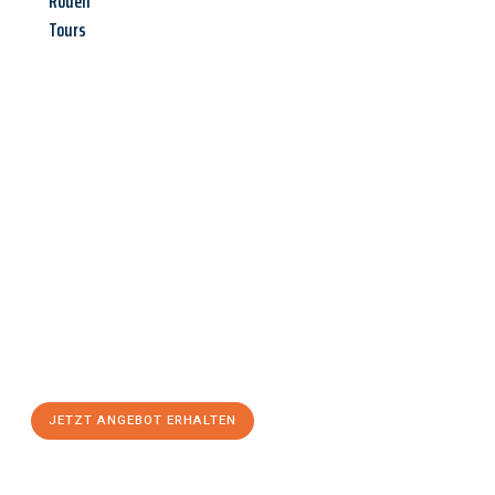
Rouen
Tours
Jetzt anfragen &
Angebot
mit Best-Preis
erhalten!
Schicken Sie uns jetzt Ihre unverbindliche Anfrage und sichern
Sie sich Ihr
individuelles Umzugsangebot für Ihr Anliegen in
Innsbruck
zum Best-Preis! Nutzen Sie die Gelegenheit für einen
stressfreien Umzug
mit maximalem Komfort:
JETZT ANGEBOT ERHALTEN