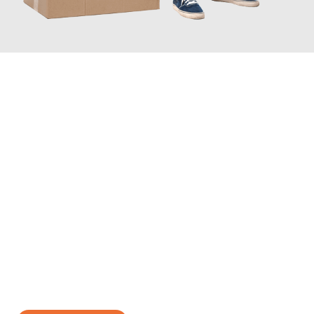
JETZT ANFRAGEN
Erleben Sie mit Umzugsmeister Gerste Innsbruck, wie
einfach
und stressfrei Ihr Umzug Innsbruck Rouen
sein kann. Unser
Expertenteam steht bereit, um Ihnen einen reibungslosen
Übergang in Ihr neues Zuhause zu garantieren.
Jetzt
unverbindliches Angebot
erhalten &
100€ sparen: