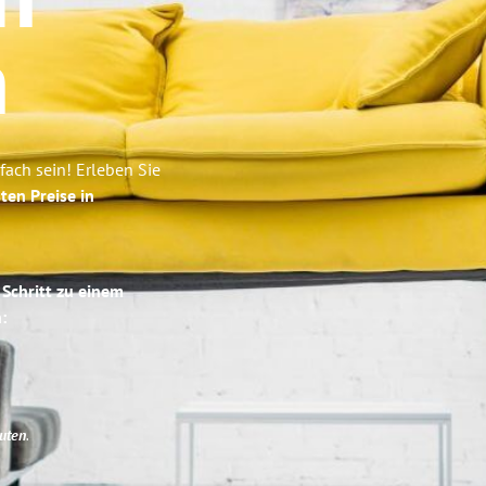
n
n
ach sein! Erleben Sie
ten Preise in
 Schritt zu einem
:
uten
.