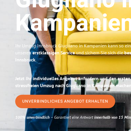
Giugliano I
Kampanie
Ihr Umzug Innsbruck Giugliano in Kampanien kann so einf
unseren
erstklassigen Service
und sichern Sie sich die
bes
Innsbruck
.
Jetzt Ihr individuelles Angebot anfordern und den ersten
stressfreien Umzug nach Giugliano in Kampanien machen
UNVERBINDLICHES ANGEBOT ERHALTEN
100% unverbindlich
– Garantiert eine Antwort
innerhalb von 15 Min