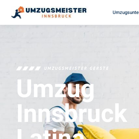
Umzugsunte
UMZUGSMEISTER GERSTE
Umzug
Innsbruck