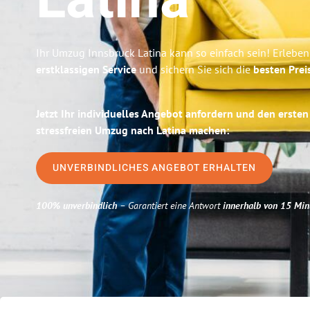
Latina
Ihr Umzug Innsbruck Latina kann so einfach sein! Erleben
erstklassigen Service
und sichern Sie sich die
besten Prei
Jetzt Ihr individuelles Angebot anfordern und den ersten
stressfreien Umzug nach Latina machen:
UNVERBINDLICHES ANGEBOT ERHALTEN
100% unverbindlich
– Garantiert eine Antwort
innerhalb von 15 Min