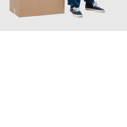
JETZT ANFRAGEN
Erleben Sie mit Umzugsmeister Gerste Innsbruck, wie
einfach
und stressfrei Ihr Umzug Innsbruck Vicenza
sein kann. Unser
Expertenteam steht bereit, um Ihnen einen reibungslosen
Übergang in Ihr neues Zuhause zu garantieren.
Jetzt
unverbindliches Angebot
erhalten &
100€ sparen: