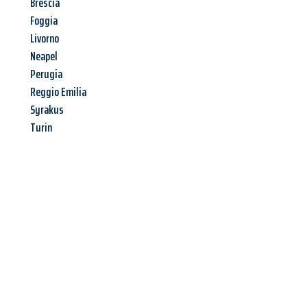
Brescia
Foggia
Livorno
Neapel
Perugia
Reggio Emilia
Syrakus
Turin
Jetzt anfragen &
Angebot
mit Best-Preis
erhalten!
Schicken Sie uns jetzt Ihre unverbindliche Anfrage und sichern