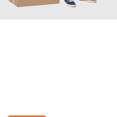
JETZT ANFRAGEN
Erleben Sie mit Umzugsmeister Gerste Innsbruck, wie
einfach
und stressfrei Ihr Umzug Innsbruck Monza
sein kann. Unser
Expertenteam steht bereit, um Ihnen einen reibungslosen
Übergang in Ihr neues Zuhause zu garantieren.
Jetzt
unverbindliches Angebot
erhalten &
100€ sparen: