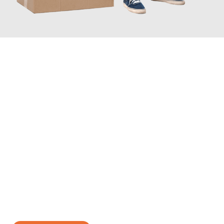
JETZT ANFRAGEN
Erleben Sie mit Umzugsmeister Gerste Innsbruck, wie
einfach
und stressfrei Ihr Umzug Innsbruck Ankara
sein kann. Unser
Expertenteam steht bereit, um Ihnen einen reibungslosen
Übergang in Ihr neues Zuhause zu garantieren.
Jetzt
unverbindliches Angebot
erhalten &
100€ sparen: