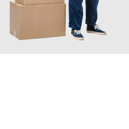
JETZT ANFRAGEN
Erleben Sie mit Umzugsmeister Gerste Innsbruck, wie
einfach
und stressfrei Ihr Umzug Innsbruck Diyarbakir
sein kann. Unser
Expertenteam steht bereit, um Ihnen einen reibungslosen
Übergang in Ihr neues Zuhause zu garantieren.