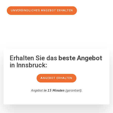
UNVERBINDLICHES ANGEBOT ERHALTEN
100% unverbindlich
– Garantiert eine Antwort
innerhalb von 15
Minuten
.
Erhalten Sie das
beste Angebot
in Innsbruck:
ANGEBOT ERHALTEN
Angebot
in 15 Minuten
(garantiert).