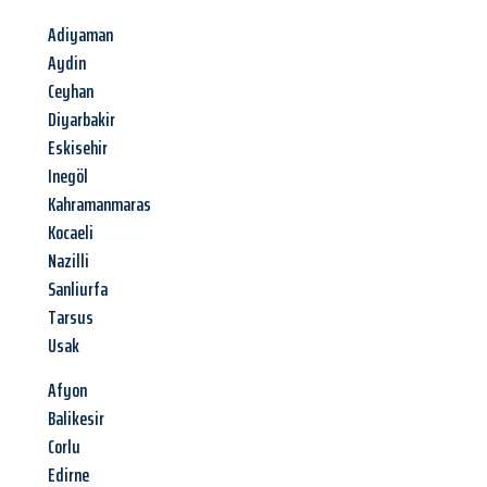
Adiyaman
Aydin
Ceyhan
Diyarbakir
Eskisehir
Inegöl
Kahramanmaras
Kocaeli
Nazilli
Sanliurfa
Tarsus
Usak
Afyon
Balikesir
Corlu
Edirne