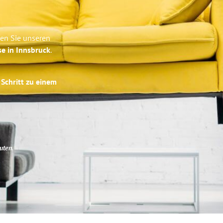
ben Sie unseren
se in Innsbruck
.
 Schritt zu einem
uten
.