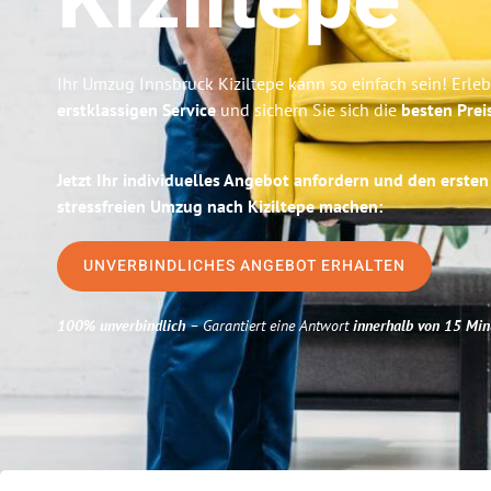
Kiziltepe
Ihr Umzug Innsbruck Kiziltepe kann so einfach sein! Erle
erstklassigen Service
und sichern Sie sich die
besten Prei
Jetzt Ihr individuelles Angebot anfordern und den ersten
stressfreien Umzug nach Kiziltepe machen:
UNVERBINDLICHES ANGEBOT ERHALTEN
100% unverbindlich
– Garantiert eine Antwort
innerhalb von 15 Min