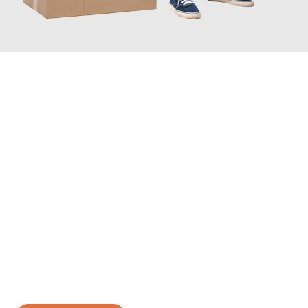
JETZT ANFRAGEN
Erleben Sie mit Umzugsmeister Gerste Innsbruck, wie
einfach
und stressfrei Ihr Umzug Innsbruck Nazilli
sein kann. Unser
Expertenteam steht bereit, um Ihnen einen reibungslosen
Übergang in Ihr neues Zuhause zu garantieren.
Jetzt
unverbindliches Angebot
erhalten &
100€ sparen: