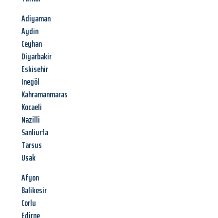
Adiyaman
Aydin
Ceyhan
Diyarbakir
Eskisehir
Inegöl
Kahramanmaras
Kocaeli
Nazilli
Sanliurfa
Tarsus
Usak
Afyon
Balikesir
Corlu
Edirne