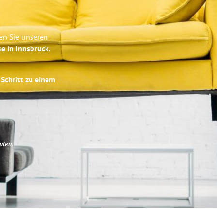
en Sie unseren
se in Innsbruck
.
 Schritt zu einem
uten
.