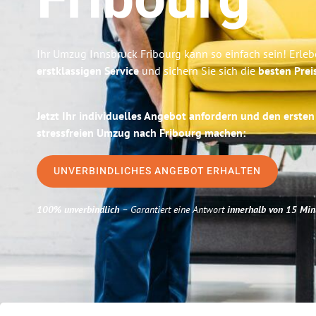
Fribourg
Ihr Umzug Innsbruck Fribourg kann so einfach sein! Erleb
erstklassigen Service
und sichern Sie sich die
besten Prei
Jetzt Ihr individuelles Angebot anfordern und den ersten
stressfreien Umzug nach Fribourg machen:
UNVERBINDLICHES ANGEBOT ERHALTEN
100% unverbindlich
– Garantiert eine Antwort
innerhalb von 15 Min