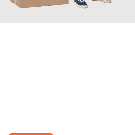
JETZT ANFRAGEN
Erleben Sie mit Umzugsmeister Gerste Innsbruck, wie
einfach
und stressfrei Ihr Umzug Innsbruck Lugano
sein kann. Unser
Expertenteam steht bereit, um Ihnen einen reibungslosen
Übergang in Ihr neues Zuhause zu garantieren.
Jetzt
unverbindliches Angebot
erhalten &
100€ sparen: