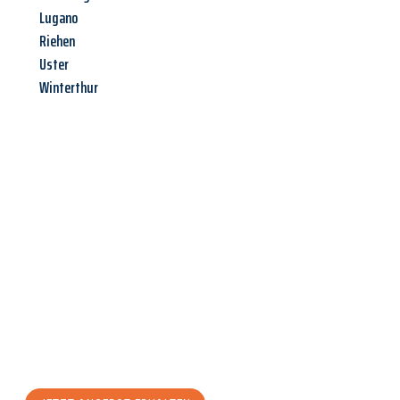
Lugano
Riehen
Uster
Winterthur
Jetzt anfragen &
Angebot
mit Best-Preis
erhalten!
Schicken Sie uns jetzt Ihre unverbindliche Anfrage und sichern
Sie sich Ihr
individuelles Umzugsangebot für Ihr Anliegen in
Innsbruck
zum Best-Preis! Nutzen Sie die Gelegenheit für einen
stressfreien Umzug
mit maximalem Komfort: