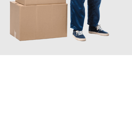
JETZT ANFRAGEN
Erleben Sie mit Umzugsmeister Gerste Innsbruck, wie
einfach
und stressfrei Ihr Umzug Innsbruck Winterthur
sein kann.
Unser Expertenteam steht bereit, um Ihnen einen reibungslosen
Übergang in Ihr neues Zuhause zu garantieren.