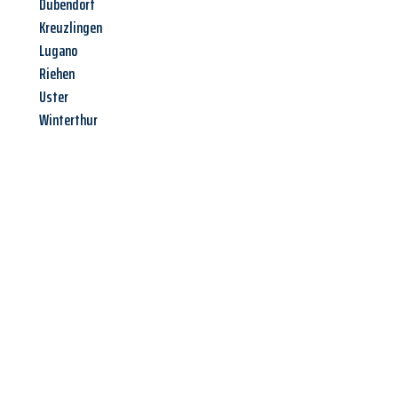
Dübendorf
Kreuzlingen
Lugano
Riehen
Uster
Winterthur
Jetzt anfragen &
Angebot
mit Best-Preis
erhalten!
Schicken Sie uns jetzt Ihre unverbindliche Anfrage und sichern
Sie sich Ihr
individuelles Umzugsangebot für Ihr Anliegen in
Innsbruck
zum Best-Preis! Nutzen Sie die Gelegenheit für einen
stressfreien Umzug
mit maximalem Komfort: