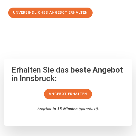
UNVERBINDLICHES ANGEBOT ERHALTEN
100% unverbindlich
– Garantiert eine Antwort
innerhalb von 15
Minuten
.
Erhalten Sie das
beste Angebot
in Innsbruck:
ANGEBOT ERHALTEN
Angebot
in 15 Minuten
(garantiert).