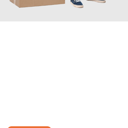
JETZT ANFRAGEN
Erleben Sie mit Umzugsmeister Gerste Innsbruck, wie
einfach
und stressfrei Ihr Umzug Innsbruck Vernier
sein kann. Unser
Expertenteam steht bereit, um Ihnen einen reibungslosen
Übergang in Ihr neues Zuhause zu garantieren.
Jetzt
unverbindliches Angebot
erhalten &
100€ sparen: