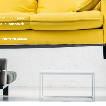
ben Sie unseren
se in Innsbruck
.
 Schritt zu einem
uten
.