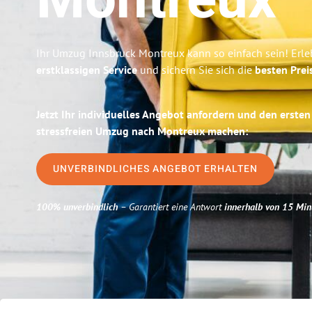
Montreux
Ihr Umzug Innsbruck Montreux kann so einfach sein! Erle
erstklassigen Service
und sichern Sie sich die
besten Prei
Jetzt Ihr individuelles Angebot anfordern und den ersten
stressfreien Umzug nach Montreux machen:
UNVERBINDLICHES ANGEBOT ERHALTEN
100% unverbindlich
– Garantiert eine Antwort
innerhalb von 15 Min