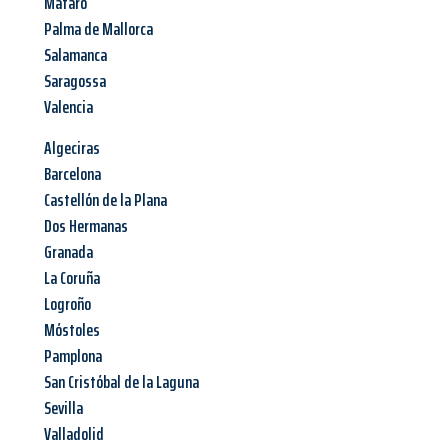
Mataró
Palma de Mallorca
Salamanca
Saragossa
Valencia
Algeciras
Barcelona
Castellón de la Plana
Dos Hermanas
Granada
La Coruña
Logroño
Móstoles
Pamplona
San Cristóbal de la Laguna
Sevilla
Valladolid