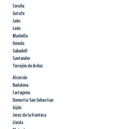
Coruña
Getafe
Jaén
León
Marbella
Oviedo
Sabadell
Santander
Torrejón de Ardoz
Alcorcón
Badalona
Cartagena
Donostia-San Sebastian
Gijón
Jerez de la Frontera
Lleida