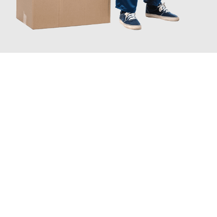
JETZT ANFRAGEN
Erleben Sie mit Umzugsmeister Gerste Innsbruck, wie
einfach
und stressfrei Ihr Umzug Innsbruck Alcorcón
sein kann. Unser
Expertenteam steht bereit, um Ihnen einen reibungslosen
Übergang in Ihr neues Zuhause zu garantieren.
Jetzt
unverbindliches Angebot
erhalten &
100€ sparen: