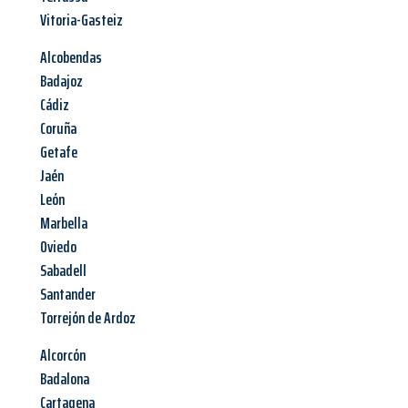
Vitoria-Gasteiz
Alcobendas
Badajoz
Cádiz
Coruña
Getafe
Jaén
León
Marbella
Oviedo
Sabadell
Santander
Torrejón de Ardoz
Alcorcón
Badalona
Cartagena