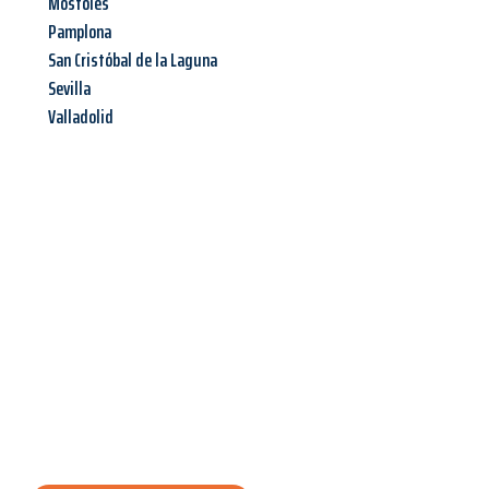
Móstoles
Pamplona
San Cristóbal de la Laguna
Sevilla
Valladolid
Jetzt anfragen &
Angebot
mit Best-Preis
erhalten!
Schicken Sie uns jetzt Ihre unverbindliche Anfrage und sichern
Sie sich Ihr
individuelles Umzugsangebot für Ihr Anliegen in
Innsbruck
zum Best-Preis! Nutzen Sie die Gelegenheit für einen
stressfreien Umzug
mit maximalem Komfort: