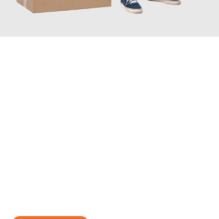
JETZT ANFRAGEN
Erleben Sie mit Umzugsmeister Gerste Innsbruck, wie
einfach
und stressfrei Ihr Umzug Innsbruck Parla
sein kann. Unser
Expertenteam steht bereit, um Ihnen einen reibungslosen
Übergang in Ihr neues Zuhause zu garantieren.
Jetzt
unverbindliches Angebot
erhalten &
100€ sparen: