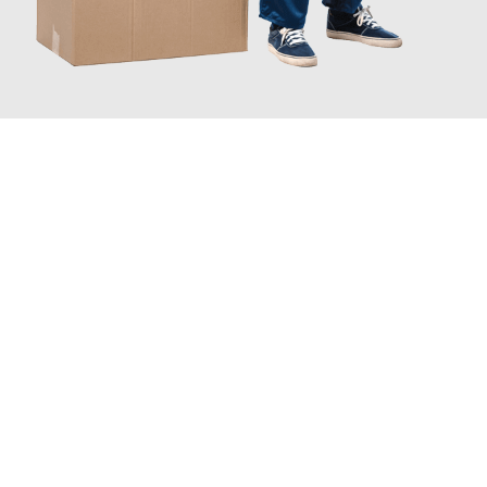
JETZT ANFRAGEN
Erleben Sie mit Umzugsmeister Gerste Innsbruck, wie
einfach
und stressfrei Ihr Umzug Innsbruck Logroño
sein kann. Unser
Expertenteam steht bereit, um Ihnen einen reibungslosen
Übergang in Ihr neues Zuhause zu garantieren.
Jetzt
unverbindliches Angebot
erhalten &
100€ sparen: