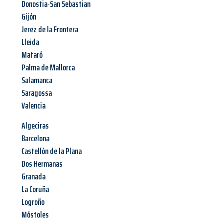
Donostia-San Sebastian
Gijón
Jerez de la Frontera
Lleida
Mataró
Palma de Mallorca
Salamanca
Saragossa
Valencia
Algeciras
Barcelona
Castellón de la Plana
Dos Hermanas
Granada
La Coruña
Logroño
Móstoles