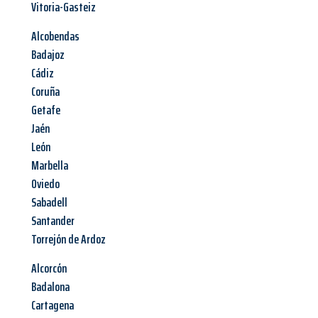
Vitoria-Gasteiz
Alcobendas
Badajoz
Cádiz
Coruña
Getafe
Jaén
León
Marbella
Oviedo
Sabadell
Santander
Torrejón de Ardoz
Alcorcón
Badalona
Cartagena