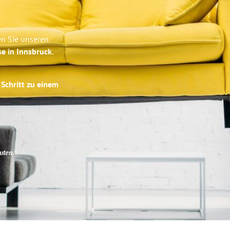
en Sie unseren
se in Innsbruck
.
 Schritt zu einem
uten
.