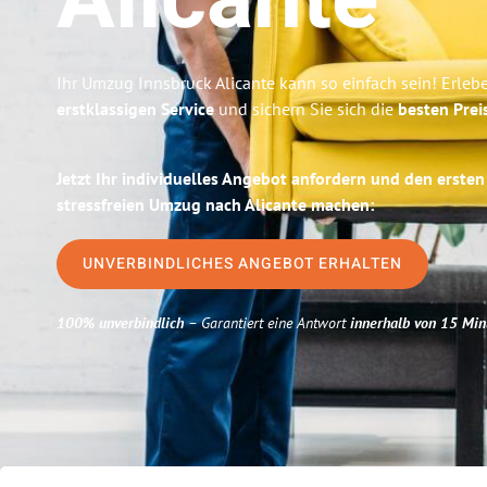
Alicante
Ihr Umzug Innsbruck Alicante kann so einfach sein! Erleb
erstklassigen Service
und sichern Sie sich die
besten Prei
Jetzt Ihr individuelles Angebot anfordern und den ersten
stressfreien Umzug nach Alicante machen:
UNVERBINDLICHES ANGEBOT ERHALTEN
100% unverbindlich
– Garantiert eine Antwort
innerhalb von 15 Min