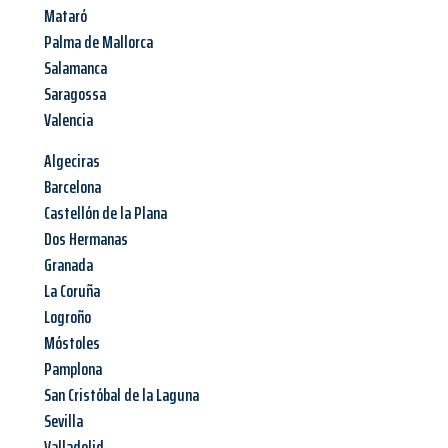
Mataró
Palma de Mallorca
Salamanca
Saragossa
Valencia
Algeciras
Barcelona
Castellón de la Plana
Dos Hermanas
Granada
La Coruña
Logroño
Móstoles
Pamplona
San Cristóbal de la Laguna
Sevilla
Valladolid