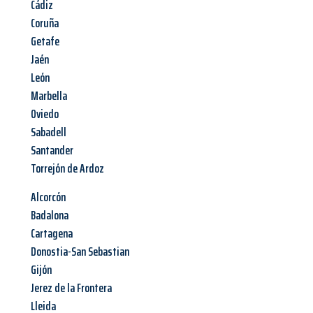
Cádiz
Coruña
Getafe
Jaén
León
Marbella
Oviedo
Sabadell
Santander
Torrejón de Ardoz
Alcorcón
Badalona
Cartagena
Donostia-San Sebastian
Gijón
Jerez de la Frontera
Lleida