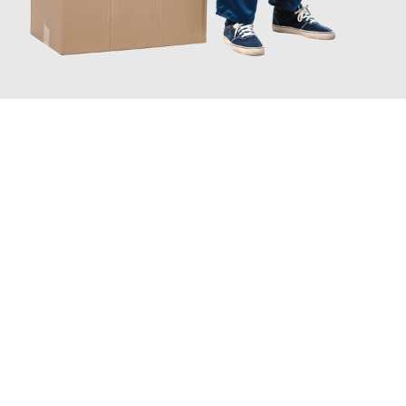
JETZT ANFRAGEN
Erleben Sie mit Umzugsmeister Gerste Innsbruck, wie
einfach
und stressfrei Ihr Umzug Innsbruck Córdoba
sein kann. Unser
Expertenteam steht bereit, um Ihnen einen reibungslosen
Übergang in Ihr neues Zuhause zu garantieren.
Jetzt
unverbindliches Angebot
erhalten &
100€ sparen: