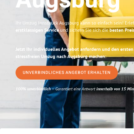
Augsburg
Ihr Umzug Innsbruck Augsburg kann so einfach sein! Erle
erstklassigen Service
und sichern Sie sich die
besten Prei
Jetzt Ihr individuelles Angebot anfordern und den ersten
stressfreien Umzug nach Augsburg machen:
UNVERBINDLICHES ANGEBOT ERHALTEN
100% unverbindlich
– Garantiert eine Antwort
innerhalb von 15 Min