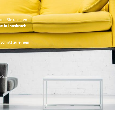
ben Sie unseren
se in Innsbruck
.
 Schritt zu einem
uten
.