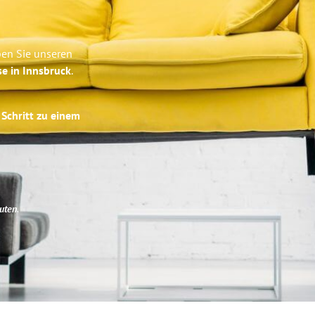
ben Sie unseren
se in Innsbruck
.
 Schritt zu einem
uten
.