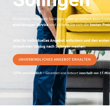
Solingen
Ihr Umzug Innsbruck Solingen kann so einfach sein! Erle
erstklassigen Service
und sichern Sie sich die
besten Prei
Jetzt Ihr individuelles Angebot anfordern und den ersten
stressfreien Umzug nach Solingen machen:
UNVERBINDLICHES ANGEBOT ERHALTEN
100% unverbindlich
– Garantiert eine Antwort
innerhalb von 15 Min