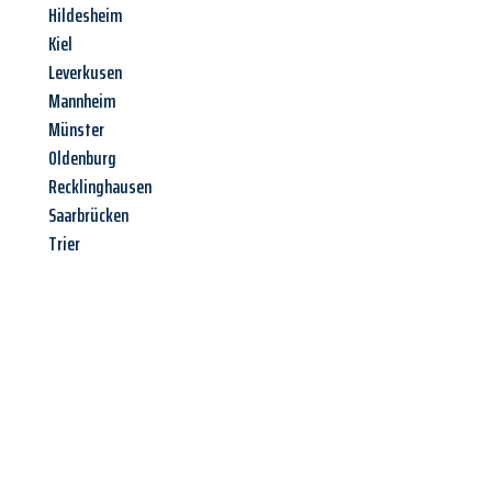
Hildesheim
Kiel
Leverkusen
Mannheim
Münster
Oldenburg
Recklinghausen
Saarbrücken
Trier
Jetzt anfragen &
Angebot
mit Best-Preis
erhalten!