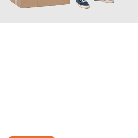
JETZT ANFRAGEN
Erleben Sie mit Umzugsmeister Gerste Innsbruck, wie
einfach
und stressfrei Ihr Umzug Innsbruck Kassel
sein kann. Unser
Expertenteam steht bereit, um Ihnen einen reibungslosen
Übergang in Ihr neues Zuhause zu garantieren.
Jetzt
unverbindliches Angebot
erhalten &
100€ sparen: