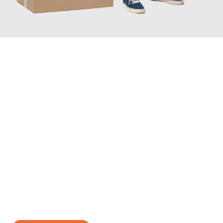
JETZT ANFRAGEN
Erleben Sie mit Umzugsmeister Gerste Innsbruck, wie
einfach
und stressfrei Ihr Umzug Innsbruck Krefeld
sein kann. Unser
Expertenteam steht bereit, um Ihnen einen reibungslosen
Übergang in Ihr neues Zuhause zu garantieren.
Jetzt
unverbindliches Angebot
erhalten &
100€ sparen: