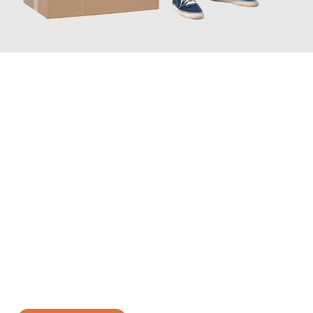
JETZT ANFRAGEN
Erleben Sie mit Umzugsmeister Gerste Innsbruck, wie
einfach
und stressfrei Ihr Umzug Innsbruck Bonn
sein kann. Unser
Expertenteam steht bereit, um Ihnen einen reibungslosen
Übergang in Ihr neues Zuhause zu garantieren.
Jetzt
unverbindliches Angebot
erhalten &
100€ sparen: