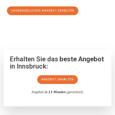
UNVERBINDLICHES ANGEBOT ERHALTEN
100% unverbindlich
– Garantiert eine Antwort
innerhalb von 15
Minuten
.
Erhalten Sie das
beste Angebot
in Innsbruck:
ANGEBOT ERHALTEN
Angebot
in 15 Minuten
(garantiert).