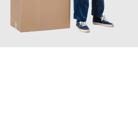
JETZT ANFRAGEN
Erleben Sie mit Umzugsmeister Gerste Innsbruck, wie
einfach
und stressfrei Ihr Umzug Innsbruck Bielefeld
sein kann. Unser
Expertenteam steht bereit, um Ihnen einen reibungslosen
Übergang in Ihr neues Zuhause zu garantieren.