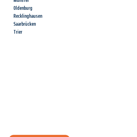
Münster
Oldenburg
Recklinghausen
Saarbrücken
Trier
Jetzt anfragen &
Angebot
mit Best-Preis
erhalten!
Schicken Sie uns jetzt Ihre unverbindliche Anfrage und sichern
Sie sich Ihr
individuelles Umzugsangebot für Ihr Anliegen in
Innsbruck
zum Best-Preis! Nutzen Sie die Gelegenheit für einen
stressfreien Umzug
mit maximalem Komfort: