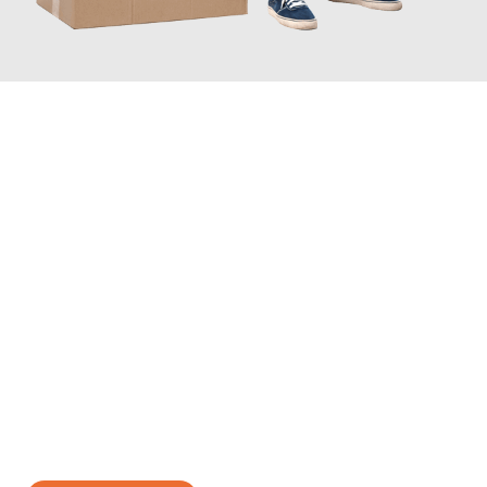
JETZT ANFRAGEN
Erleben Sie mit Umzugsmeister Gerste Innsbruck, wie
einfach
und stressfrei Ihr Umzug Innsbruck Berlin
sein kann. Unser
Expertenteam steht bereit, um Ihnen einen reibungslosen
Übergang in Ihr neues Zuhause zu garantieren.
Jetzt
unverbindliches Angebot
erhalten &
100€ sparen: