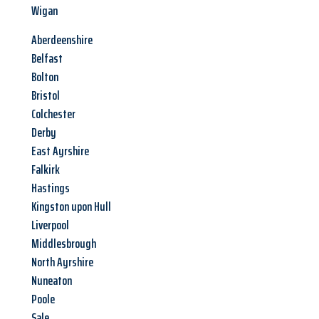
Wigan
Aberdeenshire
Belfast
Bolton
Bristol
Colchester
Derby
East Ayrshire
Falkirk
Hastings
Kingston upon Hull
Liverpool
Middlesbrough
North Ayrshire
Nuneaton
Poole
Sale