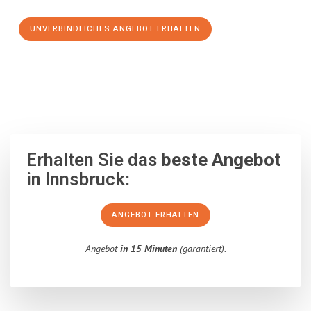
UNVERBINDLICHES ANGEBOT ERHALTEN
100% unverbindlich
– Garantiert eine Antwort
innerhalb von 15
Minuten
.
Erhalten Sie das
beste Angebot
in Innsbruck:
ANGEBOT ERHALTEN
Angebot
in 15 Minuten
(garantiert).