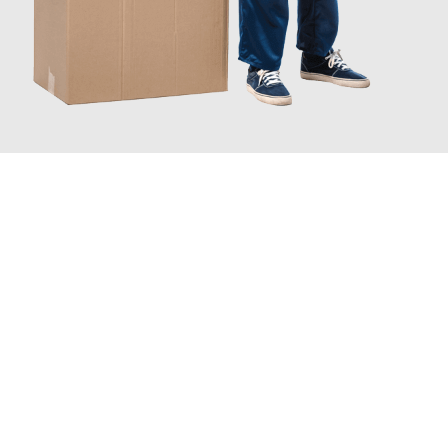
JETZT ANFRAGEN
Erleben Sie mit Umzugsmeister Gerste Innsbruck, wie
einfach
und stressfrei Ihr Umzug Innsbruck Aldershot
sein kann. Unser
Expertenteam steht bereit, um Ihnen einen reibungslosen
Übergang in Ihr neues Zuhause zu garantieren.